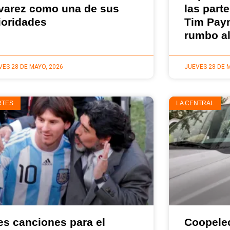
varez como una de sus
las part
ioridades
Tim Payn
rumbo al
VES 28 DE MAYO, 2026
JUEVES 28 DE 
RTES
LA CENTRAL
es canciones para el
Coopelec