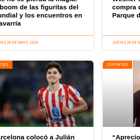
 boom de las figuritas del
compra d
ndial y los encuentros en
Parque 
avarría
VES 28 DE MAYO, 2026
JUEVES 28 DE 
RTES
DEPORTES
rcelona colocó a Julián
“Aprecio