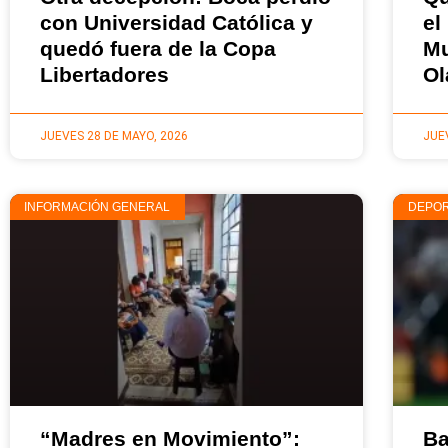
con Universidad Católica y
el
quedó fuera de la Copa
Mu
Libertadores
Ol
JUEVES 28 DE MAYO, 2026
JUE
INFORMACIÓN GENERAL
DEPO
“Madres en Movimiento”:
Ba