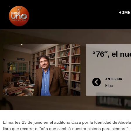
HOME
“76″, el nu
ANTERIOR
Elba
El martes 23 de junio en el auditorio Casa por la Identidad de Abuela
libro que recorre el “año que cambió nuestra historia para siempre”