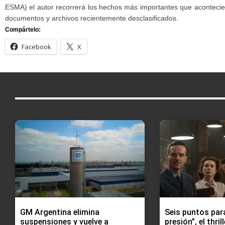
ESMA) el autor recorrerá los hechos más importantes que aconteciero
documentos y archivos recientemente desclasificados.
Compártelo:
Facebook
X
GM Argentina elimina
Seis puntos para
suspensiones y vuelve a
presión”, el thri