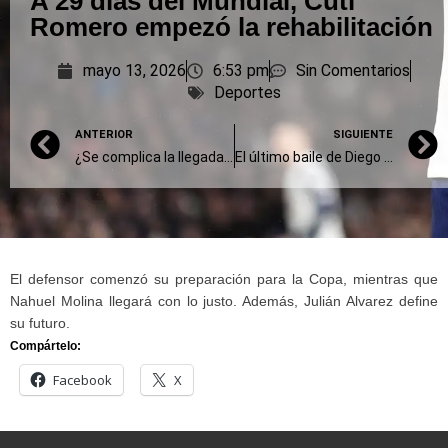
A 29 días del Mundial, Cuti
Romero empezó la rehabilitación
mayo 13, 2026
6:53 pm
Sin Comentarios
Deportes
ANTERIOR
SIGUIENTE
¿Se complica la llegada de Dybala a Boca?
El último baile de Diego Simonet
El defensor comenzó su preparación para la Copa, mientras que
Nahuel Molina llegará con lo justo. Además, Julián Alvarez define
su futuro.
Compártelo:
Facebook
X