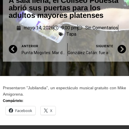
A sala llena, el Coliseo Podestá
abrió sus puertas para los
adultos mayores platenses
mayo 14, 2026
9:00 pm
Sin Comentarios
Tapa
ANTERIOR
SIGUIENTE
Punta Mogotes: Mar del Plata reclama en la Justicia el traspaso del complejo
González Catán: fue a buscar a su nieto al jardín, se descompensó y atropelló a cinco personas
Presentaron "Jubilandia", un espectáculo musical gratuito con Mike
Amigorena.
Compártelo:
Facebook
X