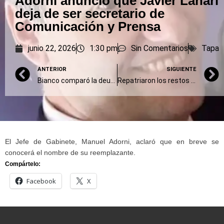
Adorni anunció que Javier Lanari
deja de ser secretario de
Comunicación y Prensa
junio 22, 2026
1:30 pm
Sin Comentarios
Tapa
ANTERIOR
SIGUIENTE
Bianco comparó la deuda de Nación a Provincia con el caso Adorni: “Son 37.187 pendrives”
Repatriaron los restos del Youtuber Gaspi a una semana del trágico accidente en Brasil
El Jefe de Gabinete, Manuel Adorni, aclaró que en breve se
conocerá el nombre de su reemplazante.
Compártelo:
Facebook
X