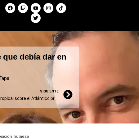
e que debía dar en
Tapa
SIGUIENTE
Frío y lluvia: un ciclón extratropical sobre el Atlántico propicia chaparrones en la región pampeana
osición hubiese