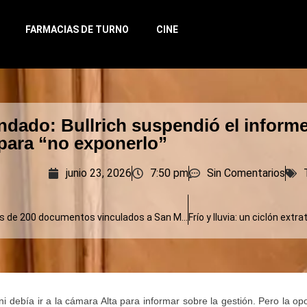
FARMACIAS DE TURNO
CINE
indado: Bullrich suspendió el inform
para “no exponerlo”
junio 23, 2026
7:50 pm
Sin Comentarios
Rescatan más de 200 documentos vinculados a San Martín y otros próceres valuados en 100 mil dólares
ni debía ir a la cámara Alta para informar sobre la gestión. Pero la op