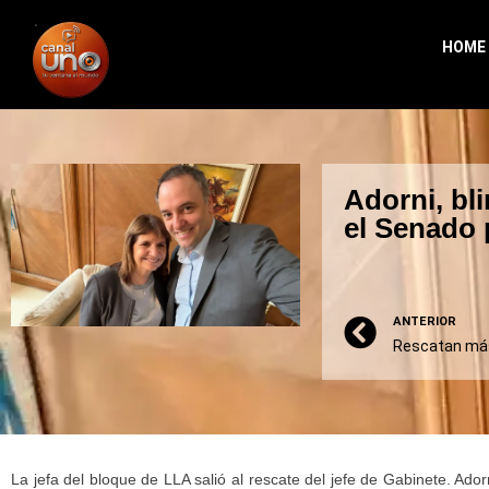
HOME
Adorni, bl
el Senado 
ANTERIOR
La jefa del bloque de LLA salió al rescate del jefe de Gabinete. Ador