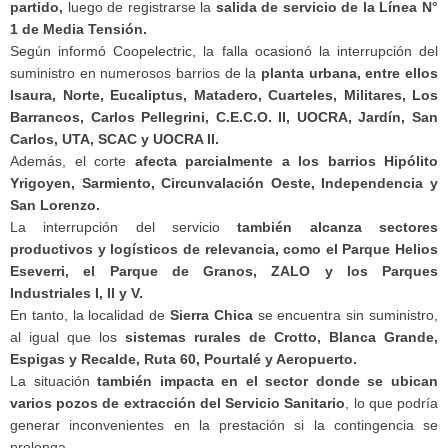
partido,
luego de registrarse la
salida de servicio de la Línea N°
1 de Media Tensión.
Según informó Coopelectric, la falla ocasionó la interrupción del
suministro en numerosos barrios de la
planta urbana, entre ellos
Isaura, Norte, Eucaliptus, Matadero, Cuarteles, Militares, Los
Barrancos, Carlos Pellegrini, C.E.C.O. II, UOCRA, Jardín, San
Carlos, UTA, SCAC y UOCRA II.
Además, el corte
afecta parcialmente a los barrios Hipólito
Yrigoyen, Sarmiento, Circunvalación Oeste, Independencia y
San Lorenzo.
La interrupción del servicio
también alcanza sectores
productivos y logísticos de relevancia, como el Parque Helios
Eseverri, el Parque de Granos, ZALO y los Parques
Industriales I, II y V.
En tanto, la localidad de
Sierra Chica
se encuentra sin suministro,
al igual que los
sistemas rurales de Crotto, Blanca Grande,
Espigas y Recalde, Ruta 60, Pourtalé y Aeropuerto.
La situación
también impacta en el sector donde se ubican
varios pozos de extracción del Servicio Sanitario
, lo que podría
generar inconvenientes en la prestación si la contingencia se
prolonga.