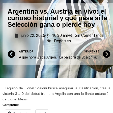
Argentina vs. Austria en vivo: el
curioso historial y qué pasa si la
Selección gana o pierde hoy
junio 22, 2026
10:30 am
Sin Comentarios
Deportes
ANTERIOR
SIGUIENTE
A qué hora juega Argentina vs. Austria, dónde verlo por TV y streaming y probables formaciones
La palabra de Scaloni antes del partido con Austria: Maradona, titulares y Fake News
El equipo de Lionel Scaloni busca asegurar la clasificación, tras la
victoria 3 a 0 del debut frente a Argelia con una brillante actuación
de Lionel Messi.
Compártelo: