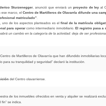
derico Sturzenegger
, anunció que enviará un
proyecto de ley
al C
n ese marco, el
Centro de Martilleros de Olavarría difunde una ca
rofesional matriculado”
.
, uno de los aspectos planteados es el
final de la matrícula obligat
ional para operar
como intermediario inmobiliario.
El registro pasa a 
habrá un cambio en la categoría de la actividad: deja de ser profesional
Centro de Martilleros de Olavarría que han difundido inmobiliarias loc
o para su tranquilidad y seguridad” declaró la institución.
osición
del Centro olavarriense.
estra de los inmuebles ofrecidos en venta y alquiler se realizará excl
 fin” se indica.