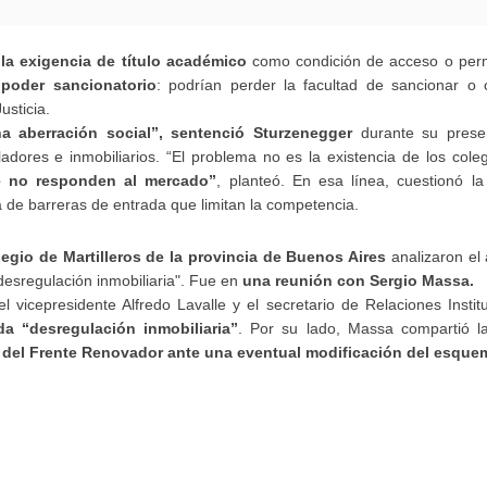
a la exigencia de título académico
como condición de acceso o per
 poder sancionatorio
: podrían perder la facultad de sancionar o c
usticia.
 aberración social”, sentenció Sturzenegger
durante su presen
dores e inmobiliarios. “El problema no es la existencia de los coleg
e no responden al mercado”
, planteó. En esa línea, cuestionó la
a de barreras de entrada que limitan la competencia.
egio de Martilleros de la provincia de Buenos Aires
analizaron el
desregulación inmobiliaria". Fue en
una reunión con Sergio Massa.
 el vicepresidente Alfredo Lavalle y el secretario de Relaciones Instit
 “desregulación inmobiliaria”
. Por su lado, Massa compartió la
del Frente Renovador ante una eventual modificación del esque