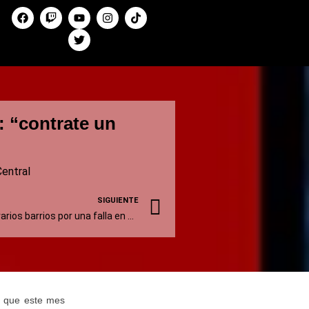
: “contrate un
Central
SIGUIENTE
Corte de energía afecta a varios barrios por una falla en una línea de media tensión
ey que este mes