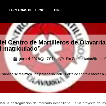
FARMACIAS DE TURNO
CINE
l Centro de Martilleros de Olavarría
l matriculado”
junio 4, 2026
7:01 pm
Sin Comentarios
La 
Operativo Frío: el sábado se realizará una jornada solidaria en el Club El Provincial
sar la desregulación del mercado inmobiliario. Es un proyecto de l