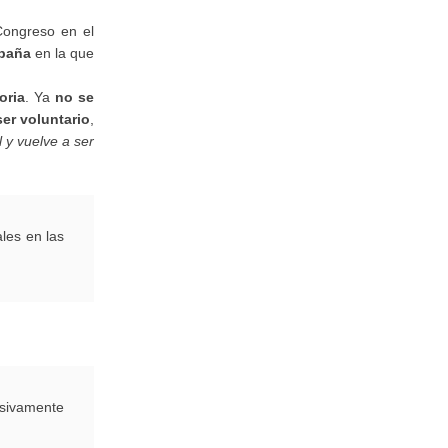
ongreso en el
mpaña
en la que
oria
. Ya
no se
ser voluntario
,
 y vuelve a ser
ales en las
usivamente