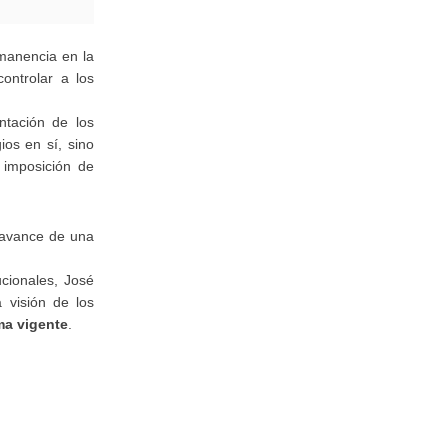
manencia en la
ontrolar a los
tación de los
ios en sí, sino
 imposición de
 avance de una
ucionales, José
 visión de los
ma vigente
.