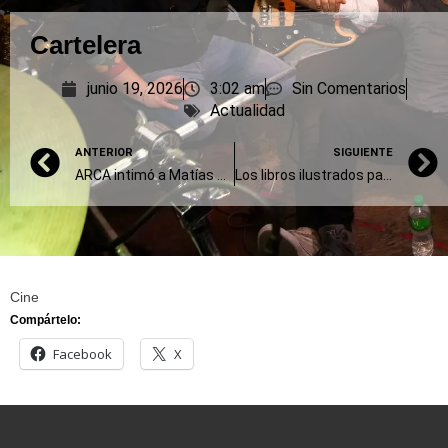
Cartelera
junio 19, 2026
3:02 am
Sin Comentarios
Actualidad
ANTERIOR
SIGUIENTE
ARCA intimó a Matías Tabar, el contratista de Manuel Adorni
Los libros ilustrados para las infancias wichí
Cine
Compártelo:
Facebook
X