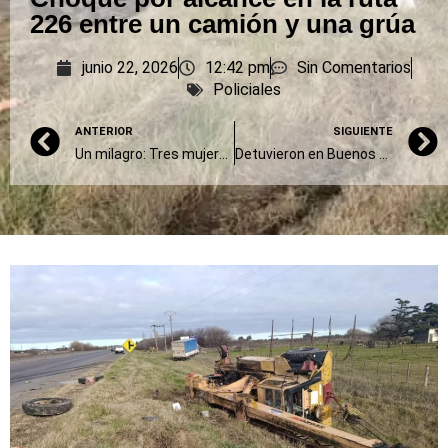
226 entre un camión y una grúa
junio 22, 2026
12:42 pm
Sin Comentarios
Policiales
ANTERIOR
SIGUIENTE
Un milagro: Tres mujeres resultaron ilesas tras un impactante choque entre un automóvil y el tren en un paso a nivel
Detuvieron en Buenos Aires al presunto líder de una banda de estafas virtuales que operaba desde Sierra Chica