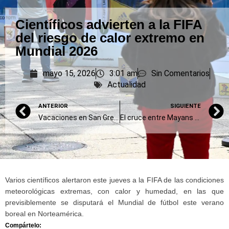
Científicos advierten a la FIFA
del riesgo de calor extremo en
Mundial 2026
mayo 15, 2026
3:01 am
Sin Comentarios
Actualidad
ANTERIOR
SIGUIENTE
Vacaciones en San Gregorio (II)
El cruce entre Mayans y Bullrich por Adorni
Varios científicos alertaron este jueves a la FIFA de las condiciones
meteorológicas extremas, con calor y humedad, en las que
previsiblemente se disputará el Mundial de fútbol este verano
boreal en Norteamérica.
Compártelo: