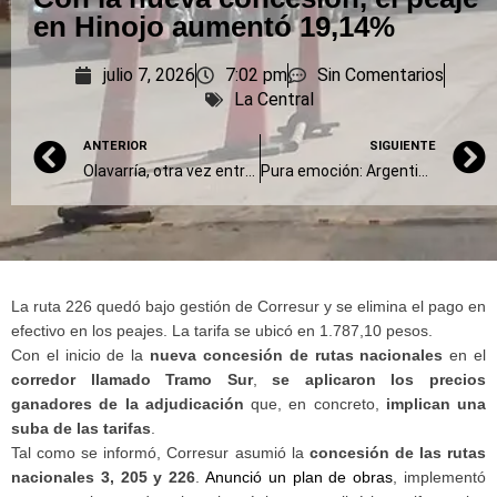
en Hinojo aumentó 19,14%
julio 7, 2026
7:02 pm
Sin Comentarios
La Central
ANTERIOR
SIGUIENTE
Olavarría, otra vez entre las ciudades más frías del país
Pura emoción: Argentina pasó a cuartos y los olavarrienses salieron a festejar
La ruta 226 quedó bajo gestión de Corresur y se elimina el pago en
efectivo en los peajes. La tarifa se ubicó en 1.787,10 pesos.
Con el inicio de la
nueva concesión de rutas nacionales
en el
corredor llamado Tramo Sur
,
se aplicaron los precios
ganadores de la adjudicación
que, en concreto,
implican una
suba de las tarifas
.
Tal como se informó, Corresur asumió la
concesión de las rutas
nacionales 3, 205 y 226
.
Anunció un plan de obras
, implementó