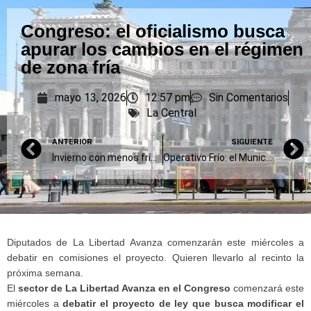
Congreso: el oficialismo busca
apurar los cambios en el régimen
de zona fría
mayo 13, 2026
12:57 pm
Sin Comentarios
La Central
ANTERIOR
SIGUIENTE
Invierno con menos frío y más lluvias en la provincia de Buenos Aires
Operativo Frío: el Municipio reunió a instituciones para coordinar asistencia social
Diputados de La Libertad Avanza comenzarán este miércoles a
debatir en comisiones el proyecto. Quieren llevarlo al recinto la
próxima semana.
El
sector de La Libertad Avanza en el Congreso
comenzará este
miércoles a
debatir el proyecto de ley que busca modificar el