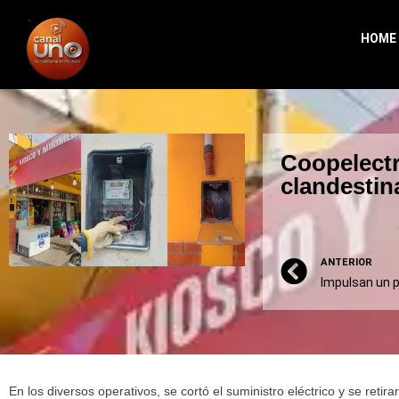
HOME
Coopelectr
clandestin
ANTERIOR
En los diversos operativos, se cortó el suministro eléctrico y se retira