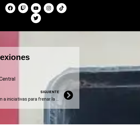
nexiones
Central
SIGUIENTE
Varios municipios se suman a iniciativas para frenar la eliminación de la Zona Fría en la Provincia