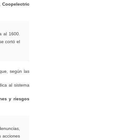
,
Coopelectric
a al 1600.
e cortó el
que, según las
dica al sistema
nes y riesgos
 denuncias,
as acciones