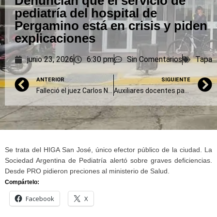
Denuncian que el servicio de
pediatría del hospital de
Pergamino está en crisis y piden
explicaciones
junio 23, 2026
6:30 pm
Sin Comentarios
Tapa
ANTERIOR
SIGUIENTE
Falleció el juez Carlos Natiello, presidente del Tribunal de Casación Penal de la Provincia
Auxiliares docentes paran 48 horas en distritos del sur de la provincia de Buenos Aires
Se trata del HIGA San José, único efector público de la ciudad. La
Sociedad Argentina de Pediatría alertó sobre graves deficiencias.
Desde PRO pidieron preciones al ministerio de Salud.
Compártelo:
Facebook
X