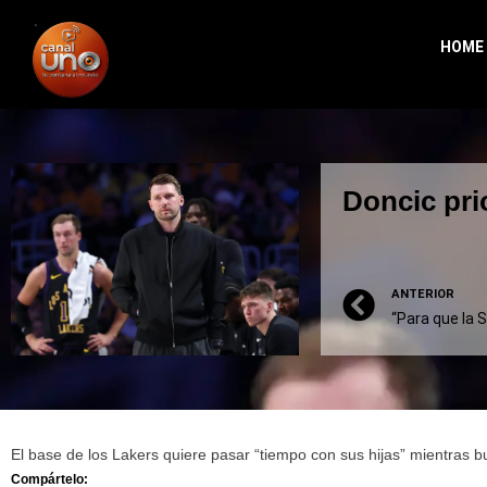
HOME
Doncic pri
ANTERIOR
El base de los Lakers quiere pasar “tiempo con sus hijas” mientras b
Compártelo: