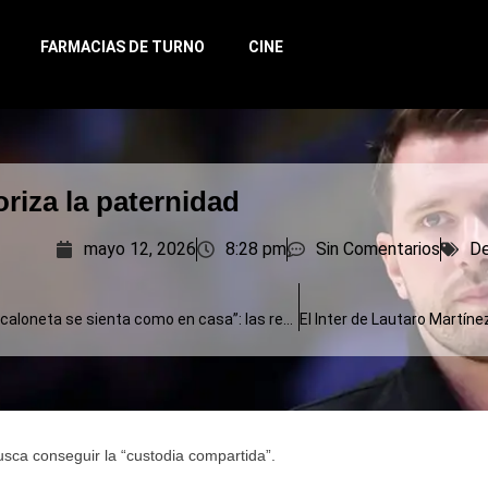
FARMACIAS DE TURNO
CINE
oriza la paternidad
mayo 12, 2026
8:28 pm
Sin Comentarios
De
“Para que la Scaloneta se sienta como en casa”: las reformas en el hotel de Argentina para el Mundial
usca conseguir la “custodia compartida”.