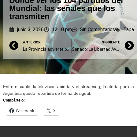
Dónde ver los 104 partidos del
Mundial: las señales que los
transmiten
junio 3, 2026
12:10 pm
Sin Comentarios
Tapa
ANTERIOR
SIGUIENTE
La Provincia advierte por la baja de la recaudación y un mercado interno deprimido
Senado: La Libertad Avanza busca derogar la ley de grandes superficies
Entre el cable, la televisión abierta y el streaming, la oferta para la
Argentina quedó repartida de forma desigual.
Compártelo:
Facebook
X