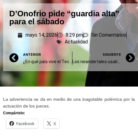
D’Onofrio pide “guardia alta”
para el sábado
mayo 14, 2026
8:29 pm
Sin Comentarios
Actualidad
ANTERIOR
SIGUIENTE
¿En qué país vive el Tevez desocupado?
Los neandertales usaban taladros de piedra contra las caries hace 59 mil años
La advertencia se da en medio de una inagotable polémica por la
actuación de los jueces.
Compártelo:
Facebook
X