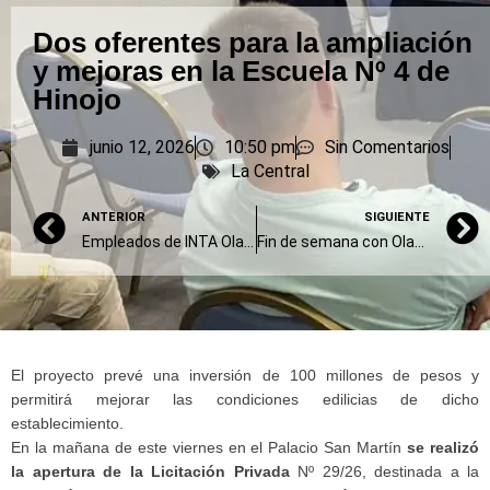
Dos oferentes para la ampliación
y mejoras en la Escuela Nº 4 de
Hinojo
junio 12, 2026
10:50 pm
Sin Comentarios
La Central
ANTERIOR
SIGUIENTE
Empleados de INTA Olavarría adhirieron a los retiros voluntarios
Fin de semana con Olavarría en cero
El proyecto prevé una inversión de 100 millones de pesos y
permitirá mejorar las condiciones edilicias de dicho
establecimiento.
En la mañana de este viernes en el Palacio San Martín
se realizó
la apertura de la Licitación Privada
Nº 29/26, destinada a la