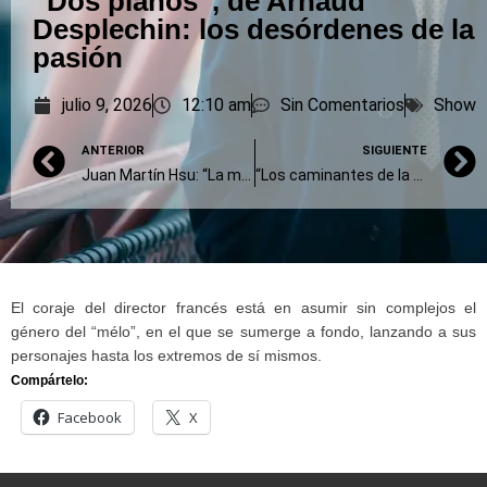
“Dos pianos”, de Arnaud
Desplechin: los desórdenes de la
pasión
julio 9, 2026
12:10 am
Sin Comentarios
Show
ANTERIOR
SIGUIENTE
Juan Martín Hsu: “La mafia siempre tiene algo estereotípico”
“Los caminantes de la calle”: cine de género puro y duro
El coraje del director francés está en asumir sin complejos el
género del “mélo”, en el que se sumerge a fondo, lanzando a sus
personajes hasta los extremos de sí mismos.
Compártelo:
Facebook
X