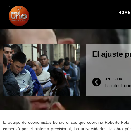
HOME
El ajuste 
ANTERIOR
La industria 
El equipo de economistas bonaerenses que coordina Roberto Feletti
comenzó por el sistema previsional, las universidades, la obra púb