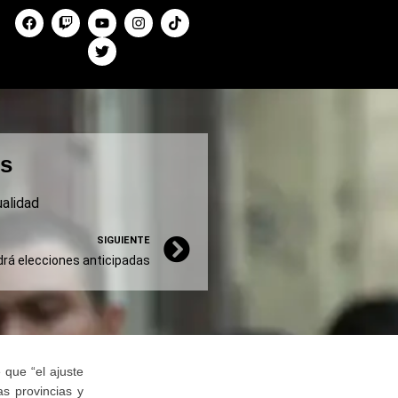
os
alidad
SIGUIENTE
rá elecciones anticipadas
 que “el ajuste
as provincias y