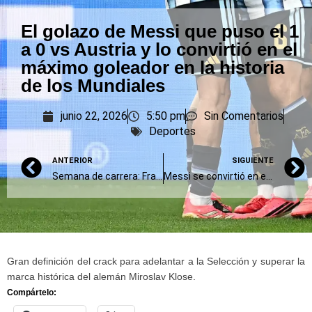
El golazo de Messi que puso el 1
a 0 vs Austria y lo convirtió en el
máximo goleador en la historia
de los Mundiales
junio 22, 2026
5:50 pm
Sin Comentarios
Deportes
ANTERIOR
SIGUIENTE
Semana de carrera: Franco Colapinto llegó a Austria
Messi se convirtió en el máximo goleador de la historia de los mundiales
Gran definición del crack para adelantar a la Selección y superar la
marca histórica del alemán Miroslav Klose.
Compártelo: