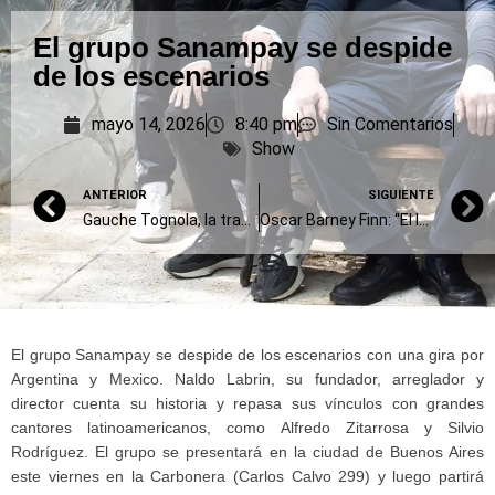
El grupo Sanampay se despide
de los escenarios
mayo 14, 2026
8:40 pm
Sin Comentarios
Show
ANTERIOR
SIGUIENTE
Gauche Tognola, la tradición y la innovación
Oscar Barney Finn: “El lenguaje teatral está sufriendo mucho”
El grupo Sanampay se despide de los escenarios con una gira por
Argentina y Mexico. Naldo Labrin, su fundador, arreglador y
director cuenta su historia y repasa sus vínculos con grandes
cantores latinoamericanos, como Alfredo Zitarrosa y Silvio
Rodríguez. El grupo se presentará en la ciudad de Buenos Aires
este viernes en la Carbonera (Carlos Calvo 299) y luego partirá