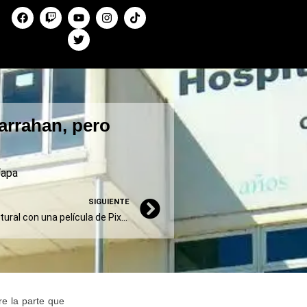
arrahan, pero
apa
SIGUIENTE
Milei comparó la batalla cultural con una película de Pixar: “Monstruo, no nos asustás más”
re la parte que