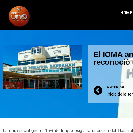
HOME
El IOMA an
reconoció 
ANTERIOR
La obra social giró el 15% de lo que exigía la dirección del Hospit