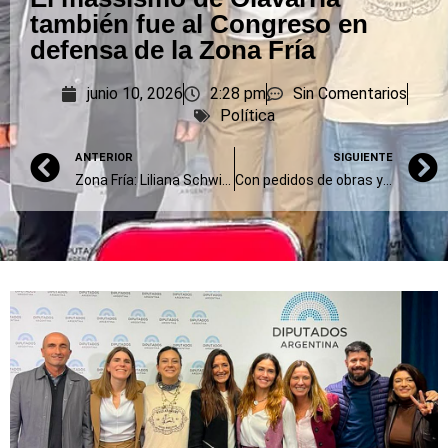
también fue al Congreso en
defensa de la Zona Fría
junio 10, 2026
2:28 pm
Sin Comentarios
Política
ANTERIOR
SIGUIENTE
Zona Fría: Liliana Schwindt alertó en el Congreso por la limitación para comprar garrafas
Con pedidos de obras y mejoras sesionará el Concejo Deliberante este jueves