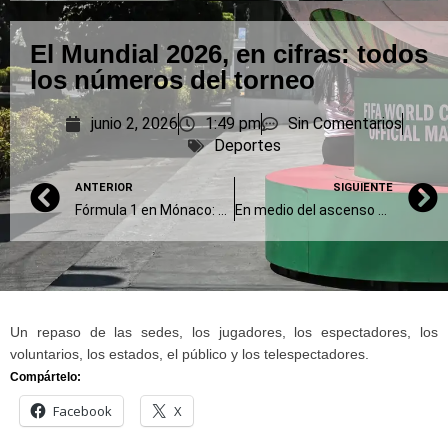
El Mundial 2026, en cifras: todos
los números del torneo
junio 2, 2026
1:49 pm
Sin Comentarios
Deportes
ANTERIOR
SIGUIENTE
Fórmula 1 en Mónaco: el cronograma y la agenda de Franco Colapinto
En medio del ascenso mediático, juega Tim Payne
Un repaso de las sedes, los jugadores, los espectadores, los
voluntarios, los estados, el público y los telespectadores.
Compártelo:
Facebook
X