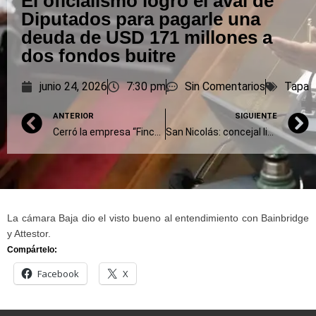
El oficialismo logró el aval de
Diputados para pagarle una
deuda de USD 171 millones a
dos fondos buitre
junio 24, 2026
7:30 pm
Sin Comentarios
Tapa
ANTERIOR
SIGUIENTE
Cerró la empresa “Finca Balcarce”, dedicada a la producción de papas congeladas y otros alimentos
San Nicolás: concejal libertario se fue de viaje y a su regreso, fuera de término, pidió licencia retroactiva
La cámara Baja dio el visto bueno al entendimiento con Bainbridge
y Attestor.
Compártelo:
Facebook
X