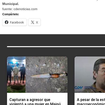
Municipal.
fuente: cdenoticias.com
Compártelo:
Facebook
X
Capturan a agresor que
A pesar de la es
violentó a una mujer en Maipú
macroeconómic