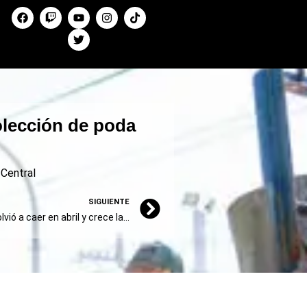
olección de poda
 Central
SIGUIENTE
CAME: el comercio pyme volvió a caer en abril y crece la cautela para invertir