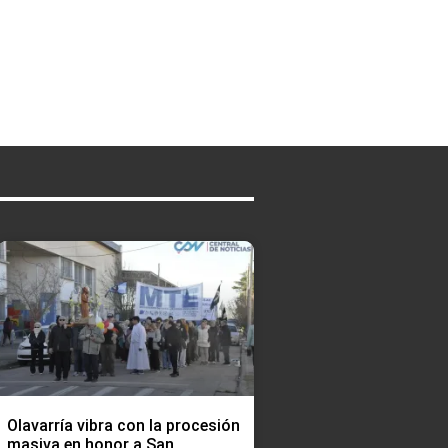
Olavarría vibra con la procesión
masiva en honor a San