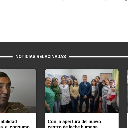
NOTICIAS RELACINADAS
tabilidad
Con la apertura del nuevo
a, el consumo
centro de leche humana,