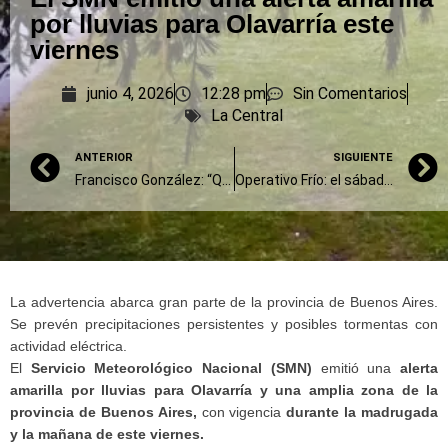
por lluvias para Olavarría este
viernes
junio 4, 2026
12:28 pm
Sin Comentarios
La Central
ANTERIOR
SIGUIENTE
Francisco González: “Queremos estar cerca de nuestros vecinos”
Operativo Frío: el sábado se realizará una jornada solidaria en el Club El Provincial
La advertencia abarca gran parte de la provincia de Buenos Aires.
Se prevén precipitaciones persistentes y posibles tormentas con
actividad eléctrica.
El
Servicio Meteorológico Nacional (SMN)
emitió una
alerta
amarilla por lluvias para Olavarría y una amplia zona de la
provincia de Buenos Aires,
con vigencia
durante la madrugada
y la mañana de este viernes.