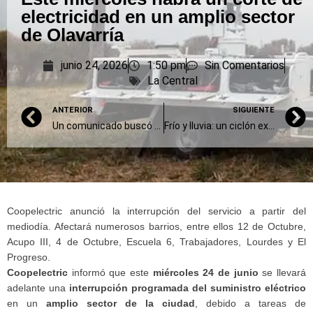
electricidad en un amplio sector
de Olavarría
junio 24, 2026
1:50 pm
Sin Comentarios
La Central
ANTERIOR
SIGUIENTE
Un comunicado buscó denunciar “persecución política” del Municipio, pero terminó en polémica
Frío y lluvia: un ciclón extratropical sobre el Atlántico propicia chaparrones que alcanzarán a Olavarría
Coopelectric anunció la interrupción del servicio a partir del
mediodía. Afectará numerosos barrios, entre ellos 12 de Octubre,
Acupo III, 4 de Octubre, Escuela 6, Trabajadores, Lourdes y El
Progreso.
Coopelectric
informó que este
miércoles 24 de junio
se llevará
adelante una
interrupción programada del suministro eléctrico
en un
amplio sector de la ciudad
, debido a tareas de