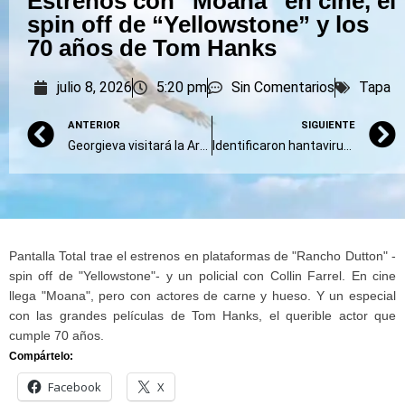
Estrenos con “Moana” en cine, el
spin off de “Yellowstone” y los
70 años de Tom Hanks
julio 8, 2026
5:20 pm
Sin Comentarios
Tapa
ANTERIOR
SIGUIENTE
Georgieva visitará la Argentina a fin de mes y el FMI estimó que el país crecerá 3,5% en 2026
Identificaron hantavirus en roedores de Tierra del Fuego sin relación con el brote del crucero
Pantalla Total trae el estrenos en plataformas de "Rancho Dutton" -
spin off de "Yellowstone"- y un policial con Collin Farrel. En cine
llega "Moana", pero con actores de carne y hueso. Y un especial
con las grandes películas de Tom Hanks, el querible actor que
cumple 70 años.
Compártelo:
Facebook
X