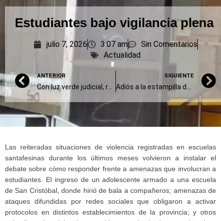
Estudiantes bajo vigilancia plena
julio 7, 2026
3:07 am
Sin Comentarios
Actualidad
ANTERIOR
SIGUIENTE
Con luz verde judicial, redoblarán la apuesta
Adiós a la estampilla de papel
Las reiteradas situaciones de violencia registradas en escuelas
santafesinas durante los últimos meses volvieron a instalar el
debate sobre cómo responder frente a amenazas que involucran a
estudiantes. El ingreso de un adolescente armado a una escuela
de San Cristóbal, donde hirió de bala a compañeros; amenazas de
ataques difundidas por redes sociales que obligaron a activar
protocolos en distintos establecimientos de la provincia; y otros