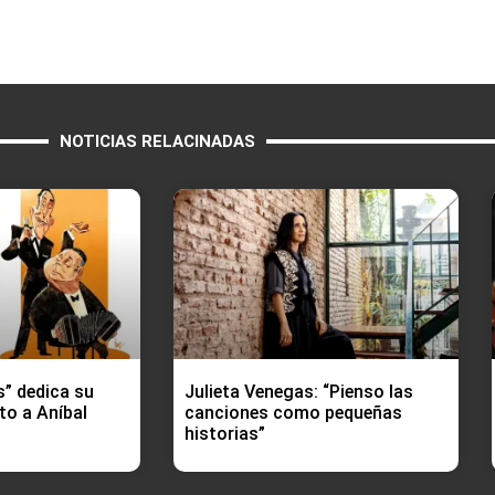
NOTICIAS RELACINADAS
s” dedica su
Julieta Venegas: “Pienso las
o a Aníbal
canciones como pequeñas
historias”