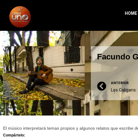
HOME
Facundo Ga
ANTERIOR
El músico interpretará temas propios y algunos relatos que escrib
Compártelo: