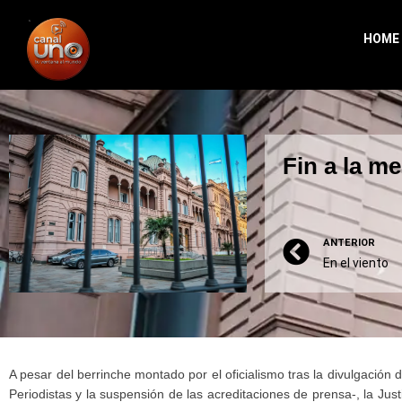
HOME
Fin a la me
ANTERIOR
En el viento
A pesar del berrinche montado por el oficialismo tras la divulgación
Periodistas y la suspensión de las acreditaciones de prensa-, la Justic