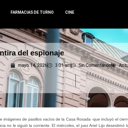
FARMACIAS DE TURNO
CINE
ntira del espionaje
mayo 14, 2026
3:01 am
Sin Comentarios
Actu
 de imágenes de pasillos vacíos de la Casa Rosada -que incluyó el cierr
ia no le siguió la corriente. El miércoles, el juez Ariel Lijo desestimó