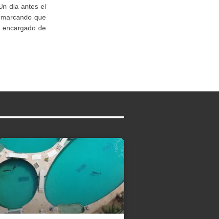
Un dia antes el
 remarcando que
el encargado de