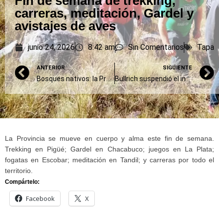
Fin de semana de trekking,
carreras, meditación, Gardel y
avistajes de aves
junio 24, 2026
8:42 am
Sin Comentarios
Tapa
ANTERIOR
SIGUIENTE
Bosques nativos: la Provincia abrió un llamado para financiar planes de conservación
Bullrich suspendió el informe que debía dar Adorni en el Senado para “no exponerlo” pero él la contradijo
La Provincia se mueve en cuerpo y alma este fin de semana.
Trekking en Pigüé; Gardel en Chacabuco; juegos en La Plata;
fogatas en Escobar; meditación en Tandil; y carreras por todo el
territorio.
Compártelo:
Facebook
X