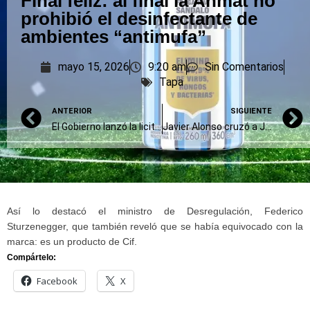
Final feliz: al final la Anmat no
prohibió el desinfectante de
ambientes “antimufa”
mayo 15, 2026
9:20 am
Sin Comentarios
Tapa
ANTERIOR
SIGUIENTE
El Gobierno lanzó la licitación para vender AySA y avanza con otras privatizaciones
Javier Alonso cruzó a Jorge Macri: “Cacarea que nos quiere ‘contagiar’ su pasión por combatir el delito”
Así lo destacó el ministro de Desregulación, Federico
Sturzenegger, que también reveló que se había equivocado con la
marca: es un producto de Cif.
Compártelo:
Facebook
X