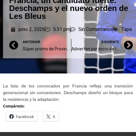
Francia, un candidato fuerte:
Deschamps y el nuevo orden de
Les Bleus
junio 2, 2026
5:31 pm
Sin Comentarios
Tapa
ANTERIOR
SIGUIENTE
Súper promo de Provincia Compras: 18 cuotas sin interés y hasta 30% de ahorro en comercios y shoppings
Advierten por inicio de la temporada de hipomagnesemia en bovinos: qué hacer para evitar muertes
La lista de los convocados por Francia refleja una transición
generacional sin concesiones. Deschamps diseñó un bloque para
la resistencia y la adaptación.
Compártelo:
Facebook
X