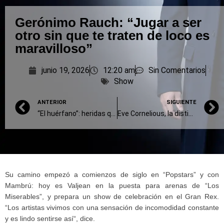
Gerónimo Rauch: “Jugar a ser
otro sin que te traten de loco es
maravilloso”
junio 19, 2026
12:20 am
Sin Comentarios
Show
ANTERIOR
SIGUIENTE
“El huérfano”: heridas que se niegan a cicatrizar
Eve Cornelious, la distinción de una voz
Su camino empezó a comienzos de siglo en “Popstars” y con
Mambrú: hoy es Valjean en la puesta para arenas de “Los
Miserables”, y prepara un show de celebración en el Gran Rex.
“Los artistas vivimos con una sensación de incomodidad constante
y es lindo sentirse así“, dice.