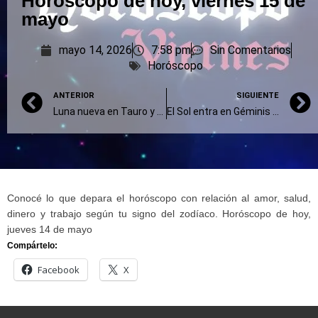
Horóscopo de hoy, viernes 15 de
mayo
mayo 14, 2026
7:58 pm
Sin Comentarios
Horóscopo
ANTERIOR
SIGUIENTE
Luna nueva en Tauro y conjunción con Urano: el ritual ideal para aprovechar la energía del 16 de mayo de 2026
El Sol entra en Géminis el 21 de mayo: cómo impactará en todos los signos
Conocé lo que depara el horóscopo con relación al amor, salud,
dinero y trabajo según tu signo del zodíaco. Horóscopo de hoy,
jueves 14 de mayo
Compártelo:
Facebook
X