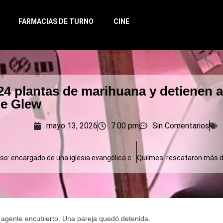
FARMACIAS DE TURNO
CINE
24 plantas de marihuana y detienen a
de Glew
mayo 13, 2026
7:00 pm
Sin Comentarios
Monte Hermoso: encargado de una iglesia evangélica condenado por abuso sexual de una menor
n agente encubierto. Una pareja quedó detenida.