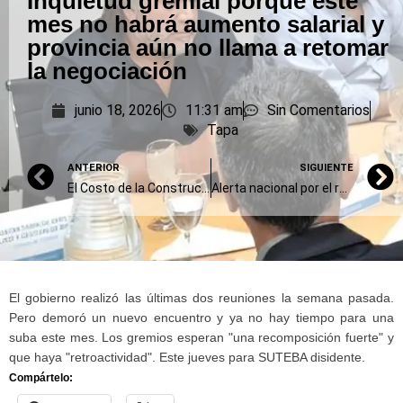
Inquietud gremial porque este
mes no habrá aumento salarial y
provincia aún no llama a retomar
la negociación
junio 18, 2026
11:31 am
Sin Comentarios
Tapa
ANTERIOR
SIGUIENTE
El Costo de la Construcción en el Gran Buenos Aires subió 2,7% en mayo
Alerta nacional por el robo de una cápsula radiactiva: qué tiene y por qué es tan peligrosa
El gobierno realizó las últimas dos reuniones la semana pasada.
Pero demoró un nuevo encuentro y ya no hay tiempo para una
suba este mes. Los gremios esperan "una recomposición fuerte" y
que haya "retroactividad". Este jueves para SUTEBA disidente.
Compártelo: