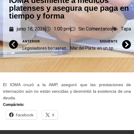
IOMA desmiente a médicos
platenses y asegura que paga en
tiempo y forma
junio 18, 2026
1:00 pm
Sin Comentarios
Tapa
ANTERIOR
SIGUIENTE
Legisladores bonaerenses alertan por los cortes de gas en estaciones de servicio e industrias
Mar del Plata: en un operativo histórico realizaron el mayor traslado multiorgánico del país
El IOMA cruzó a la AMP, aseguró que las prestaciones de
internación aún no están vencidas y desmintió la existencia de una
deuda.
Compártelo:
Facebook
X