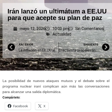
Irán lanzó un ultimátum a EE.UU
para que acepte su plan de paz
mayo 12, 2026
10:03 pm
Sin Comentarios
Actualidad
ANTERIOR
SIGUIENTE
La inflación en EE.UU alcanzó su nivel más alto en tres años
El activista propalestino Thiago Ávila llegó a Brasil tras ser deportado por Israel
La posibilidad de nuevos ataques mutuos y el debate sobre el
programa nuclear iraní complican aún más las conversaciones
para alcanzar una salida diplomática.
Compártelo:
Facebook
X