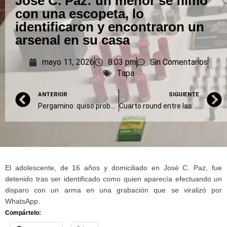
José C. Paz: un menor se filmó
con una escopeta, lo
identificaron y encontraron un
arsenal en su casa
mayo 11, 2026
8:03 pm
Sin Comentarios
Tapa
ANTERIOR
SIGUIENTE
Pergamino: quiso probar su BMW 0 kilómetro, perdió el control y chocó contra una alcantarilla
Cuarto round entre las universidades y el Gobierno: marcha y nuevo recorte
El adolescente, de 16 años y domiciliado en José C. Paz, fue
detenido tras ser identificado como quien aparecía efectuando un
disparo con un arma en una grabación que se viralizó por
WhatsApp.
Compártelo: