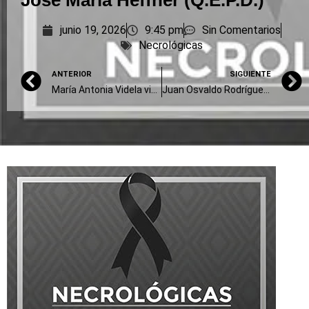
José María Heffner (Q.E.P.D.)
junio 19, 2026
9:45 pm
Sin Comentarios
Necrológicas
ANTERIOR
SIGUIENTE
María Antonia Videla viuda de Banegas “Tita” (Q.E.P.D.)
Juan Osvaldo Rodríguez “Cordobés” (Q.E.P.D.)