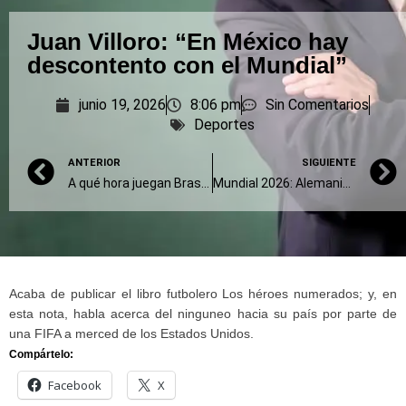
Juan Villoro: “En México hay
descontento con el Mundial”
junio 19, 2026
8:06 pm
Sin Comentarios
Deportes
ANTERIOR
SIGUIENTE
A qué hora juegan Brasil vs. Haití hoy, dónde verlo y posibles formaciones
Mundial 2026: Alemania chocará con Costa de Marfil en Houston
Acaba de publicar el libro futbolero Los héroes numerados; y, en
esta nota, habla acerca del ninguneo hacia su país por parte de
una FIFA a merced de los Estados Unidos.
Compártelo:
Facebook
X