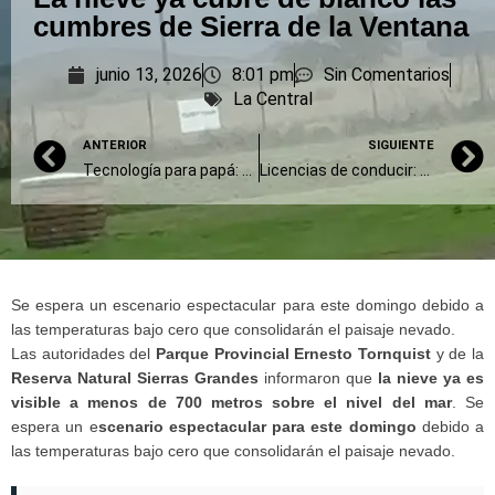
cumbres de Sierra de la Ventana
junio 13, 2026
8:01 pm
Sin Comentarios
La Central
ANTERIOR
SIGUIENTE
Tecnología para papá: promociones, plan canje y descuentos en la previa del Día del Padre
Licencias de conducir: demoras en la entrega por fallas en insumos enviados por la ANSV
Se espera un escenario espectacular para este domingo debido a
las temperaturas bajo cero que consolidarán el paisaje nevado.
Las autoridades del
Parque Provincial Ernesto Tornquist
y de la
Reserva Natural Sierras Grandes
informaron que
la nieve ya es
visible a menos de 700 metros sobre el nivel del mar
. Se
espera un e
scenario espectacular para este domingo
debido a
las temperaturas bajo cero que consolidarán el paisaje nevado.