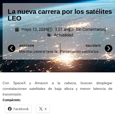
La nueva carrera por los satélites
LEO
mayo 13, 2026
3:01 am
Sin Comentarios
Actualidad
ANTERIOR
SIGUIENTE
Marcha universitaria: las calles fueron un solo grito
Persecución contra los espacios de encuentro gay en Buenos Aires
Con SpaceX y Amazon a la cabeza, buscan desplegar
constalaciones satelitales de baja altura y menor latencia de
transmisión.
Compártelo:
Facebook
X