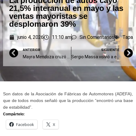
La producción de autos cayó
21,5% interanual en mayo y las
ventas mayoristas se
desplomaron 39%
junio 4, 2026
11:10 am
Sin Comentarios
Tapa
ANTERIOR
SIGUIENTE
Mayra Mendoza cruzó a Patricia Bullrich por sus críticas a la marcha del Ni Una Menos
Sergio Massa volvió a escena y apuntó contra la desregulación inmobiliaria libertaria
Son datos de la Asociación de Fábricas de Automotores (ADEFA),
que de todos modos señaló que la producción “encontró una base
de estabilidad”.
Compártelo:
Facebook
X